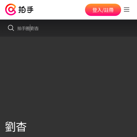
登入/註冊
拍手圈
劉杳
劉杳