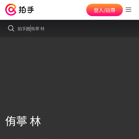
登入/註冊
拍手圈
侑葶 林
侑葶 林