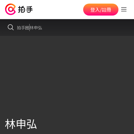
登入/註冊
拍手圈
林申弘
林申弘