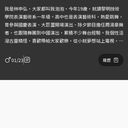
我是林申弘，大家都叫我泡泡，今年19歲，就讀黎明技術
學院表演藝術系一年級。高中也是表演藝術科，熱愛跳舞，
曾參與國慶表演、大巨蛋開場演出、除夕節目擔任周湯豪舞
者，也跟隨舞團到中國演出，累積不少舞台經驗。我個性活
潑古靈精怪，喜歡帶給大家歡樂，從小就夢想站上電視，希
望能成為帶給大小朋友笑容的水果哥哥。
01/23
履歷