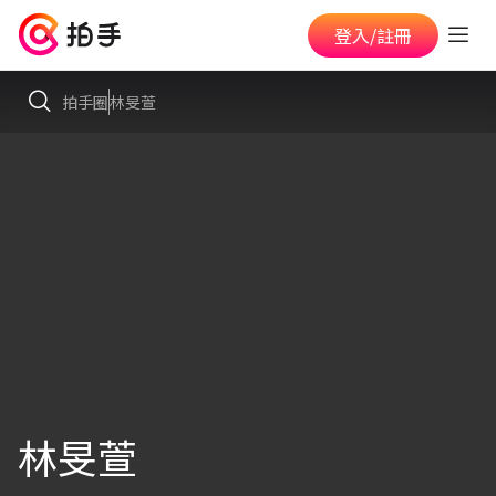
登入/註冊
拍手圈
林旻萱
林旻萱