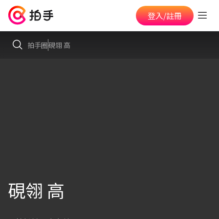
登入/註冊
拍手圈
硯翎 高
硯翎 高