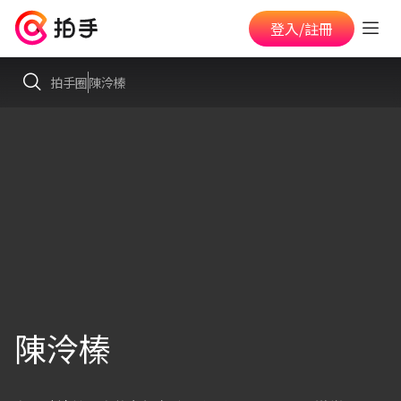
登入/註冊
拍手圈
陳泠榛
陳泠榛