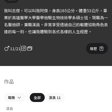
我叫志傑，可以叫我阿傑，身高165公分，體重53公斤，畢
業於高雄醫學大學醫學檢驗生物技術學系碩士班，現職為一
名醫檢師，兼職演員。非常享受透過自己的軀體協助角色表
達的每一刻，也讓我體驗到各式各樣的人生經歷。
11/21
履歷
作品
職務
全部
演員
11
演員