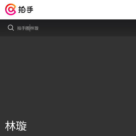
拍手圈
林璇
林璇