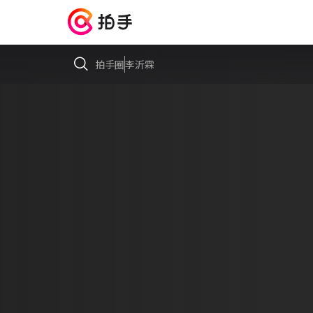
拍手圈
李沂霖