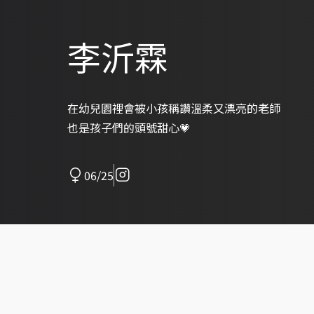
李沂霖
在幼兒園裡會被小孩稱讚溫柔又漂亮的老師
也是孩子們的頭號甜心💗
06/25