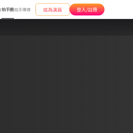
成為演員
登入/註冊
拍手圈
會
拍手傳媒