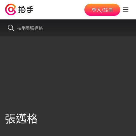
登入/註冊
拍手圈
張邁格
張邁格