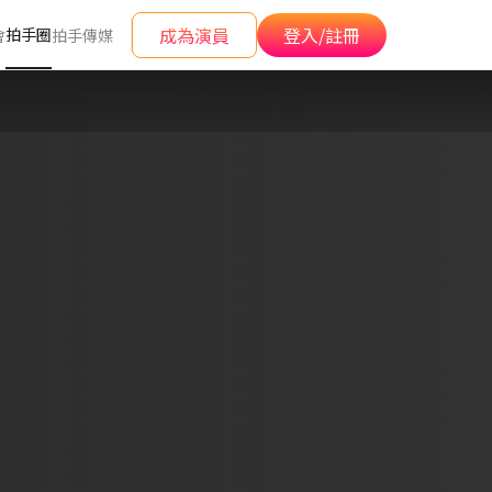
成為演員
登入/註冊
拍手圈
會
拍手傳媒