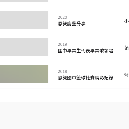
2020
小
恩毅廚藝分享
2019
領
國中畢業生代表畢業歌領唱
2018
背
恩毅國中籃球比賽精彩紀錄