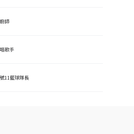
廚師
唱歌手
號11籃球隊長