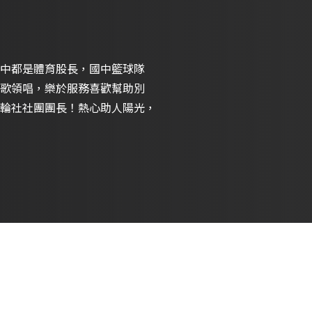
中都是體育股長，國中籃球隊
歌領唱，樂於服務喜歡幫助別
輪社社團團長！熱心助人陽光，