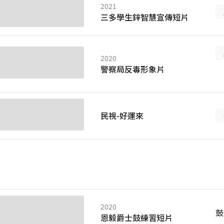
2021
三多學生鋅智慧宣傳短片
2020
警察局反毒形象片
民視-好運來
2020
鼓
恩毅爵士鼓練習短片