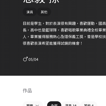
演員
其他
目前是學生，對於表演很有興趣，喜歡運動，國高
長，高中也是籃球隊，喜歡唱歌畢業典禮全校畢業
人，畢業獲得服務熱心及環保義工獎，曾是學校扶
很喜歡表演希望能獲得試鏡的機會！
05/04
作品
職務
全部
演員
16
其他
4