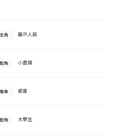
展示人員
主角
小嘉揚
配角
郵差
客串
大學生
配角