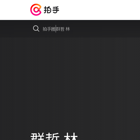
拍手圈
群哲 林
群哲 林