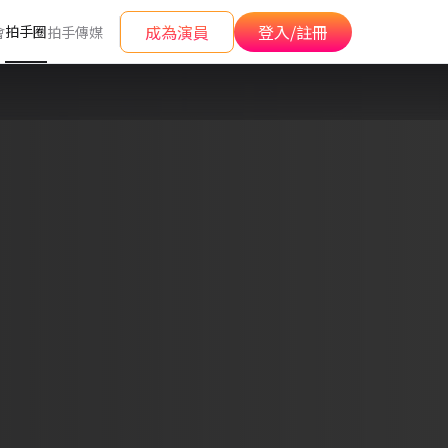
成為演員
登入/註冊
拍手圈
會
拍手傳媒