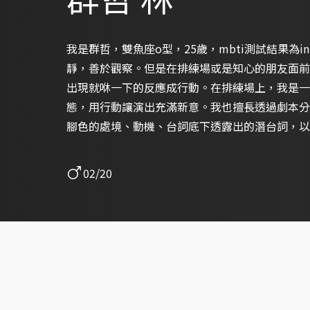
我是群哲，雙魚座o型，25歲，mbti測試結果為intp(邏輯
靜，善於觀察。但是在排練場或是知心的朋友面前
出現就咻一下的反應成行動。在排練場上，我是一
態，用行動讓演出充滿新意。我也擅長透過劇本分
腳色的處境、動機、台詞底下透露出的潛台詞，以
去選擇出符合自己與導演期待的表演。 過去的接案經驗以劇場演出為主，涵蓋現代
戲劇、以大量肢體表演敘事的說故事劇場、兒童劇
02/20
不同形式。今後也希望將表演層面延伸到影視，用
多觀眾可以享受戲劇的美好。