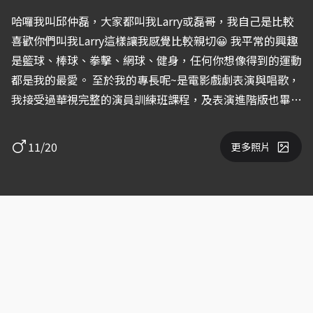
哈囉我叫邱仲磊，大家都叫我Larry或磊哥，我自己是比較
喜歡你們叫我Larry這樣讓我感覺比較親切😀 我平常的興趣
是籃球、棒球、拳擊、網球、健身，任何你想像得到的運動
都是我的最愛。 至於我的專長呢~是電影戲劇表演與唱歌，
我接受過華視完整的演員訓練班課程，及表演進階版也畢業
了，對於我的演技完全不用擔心喔，成為演員是我從國小三
年級就開始的夢想，一直到現在、到永遠都不會改變的，如
11/20
更多照片
果您看中我了，願意給我個機會展現自己，我一定不會辜負
整個劇組對我的期望的！