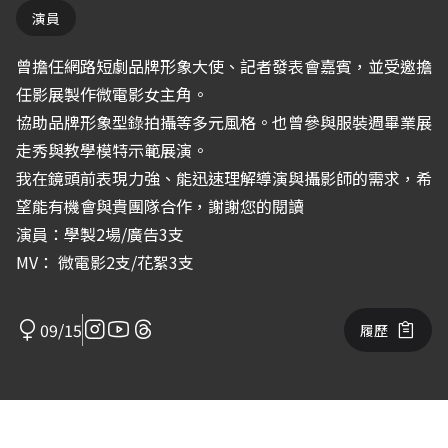
演員
曾擔任網路短劇品牌形象大使、記者發表會嘉賓，並受邀擔
任影展製作微電影女主角。
協助品牌形象型錄拍攝等多元風格。也曾參與服裝週畢業展
走秀與教學模特示範展演。
我在鏡頭前表現力強、能迅速理解導演與攝影師的需求，希
望能有機會與貴團隊合作，謝謝您的閱讀
演員：學製2場/廣告3支
MV： 微電影2支/花絮3支
09/15
履歷