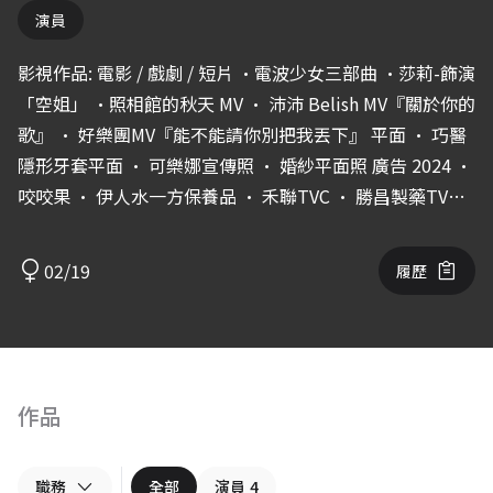
演員
影視作品: 電影 / 戲劇 / 短片 •電波少女三部曲 •莎莉-飾演
「空姐」 •照相館的秋天 MV • 沛沛 Belish MV『關於你的
歌』 • 好樂團MV『能不能請你別把我丟下』 平面 • 巧醫
隱形牙套平面 • 可樂娜宣傳照 • 婚紗平面照 廣告 2024 •
咬咬果 • 伊人水一方保養品 • 禾聯TVC • 勝昌製藥TVC
2022-2023 • 阿瘦皮鞋 • 奇美瞬熱式飲水機 • 全聯
KAKAO火鍋祭 • 培多益寵物保健食品廣告 • 黑丸嫩仙草
02/19
履歷
• Ohmplus企業廣告 • SAVIORE時尚滅火器廣告 •
ARTISTRY雅芝美妝產品廣告 • 華誼信義廣告 • TOKIO IE
京喚羽形象廣告 • 亞昕建案形象廣告 • 伊莎貝爾廣告 •
Vacanza 主持： • 鴿子PG Talk街訪-民意大調查 -- 表演經
歷： 邁斯納(Meisner)表演系統、獨白技巧、創作表演 --
作品
Instagram: jsphnlo Email: jsphnlowork@gmail.com
職務
全部
演員
4