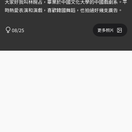
大家好我叫林婉占，畢業於中國文化大學的中國戲劇系。平
時熱愛表演和演戲，喜歡韓國舞蹈，也拍過好幾支廣告。
08/25
更多照片