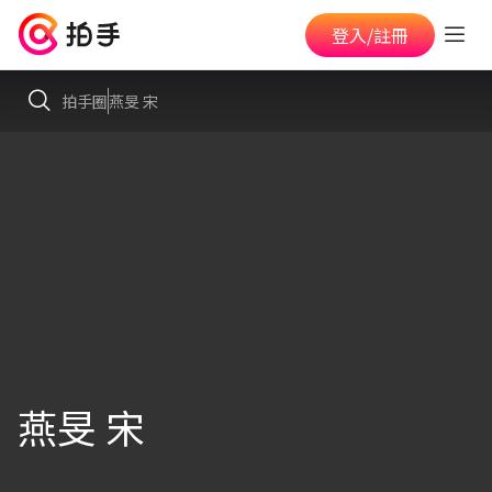
登入/註冊
拍手圈
燕旻 宋
燕旻 宋