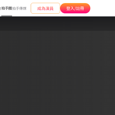
成為演員
登入/註冊
拍手圈
會
拍手傳媒