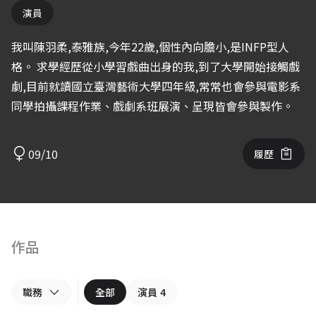
演員
我叫陳羽柔,泰雅族,今年22歲,個性內向膽小,是INFP型人
格。 求學經歷從小學習戲曲出身的我,到了大學開始接觸戲
劇,目前就讀國立臺灣藝術大學四年級,常常也會參與電影系
同學拍攝課程作業、戲劇系班展演、呈現皆會參與製作。
09/10
履歷
作品
職務
全部
演員
4