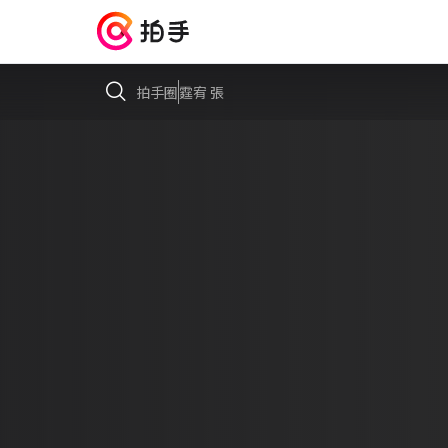
拍手圈
霆宥 張