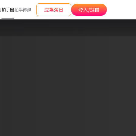
成為演員
登入/註冊
拍手圈
會
拍手傳媒