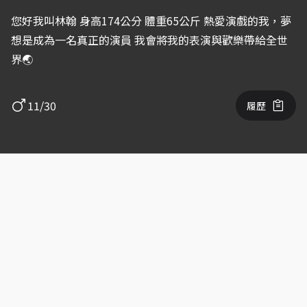
您好我叫林翰 身高174公分 體重65公斤 熱愛演戲的我，夢
想是成為一名真正的演員 我會將我的表演與歡樂帶給全世
界🌏
11/30
履歷