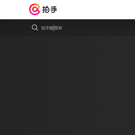
拍手圈
顏菲