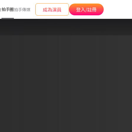
成為演員
登入/註冊
拍手圈
會
拍手傳媒