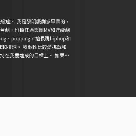
，天蠍座。 我是黎明戲劇系畢業的，
台劇，也擔任過樂團MV和連續劇
、popping，擅長跳hiphop和
籃球和排球。 我個性比較愛挑戰和
持在我要達成的目標上。 如果有
增進自己，謝謝。