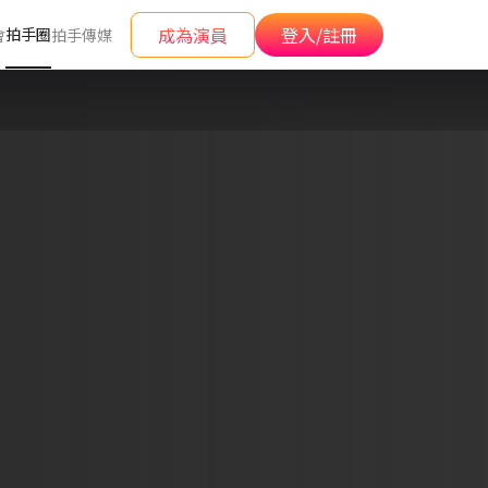
成為演員
登入/註冊
拍手圈
會
拍手傳媒