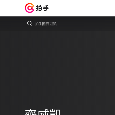
拍手圈
齊威凱
齊威凱