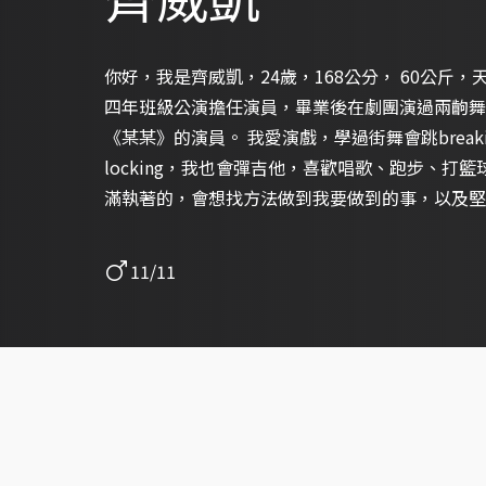
你好，我是齊威凱，24歲，168公分， 60公斤
四年班級公演擔任演員，畢業後在劇團演過兩齣舞
《某某》的演員。 我愛演戲，學過街舞會跳breaking
locking，我也會彈吉他，喜歡唱歌、跑步、打
滿執著的，會想找方法做到我要做到的事，以及堅
機會我能參與這個製作，我會盡力，並持續學習，
11/11