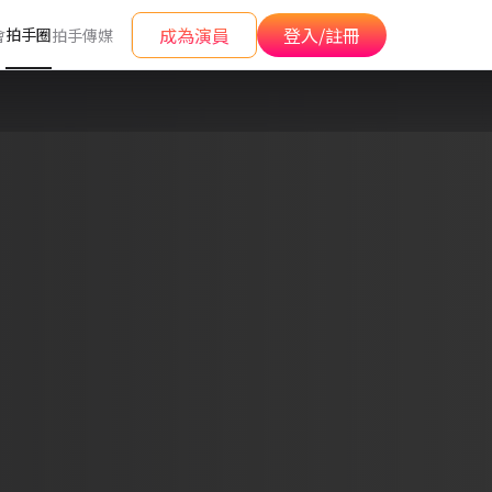
成為演員
登入/註冊
拍手圈
會
拍手傳媒