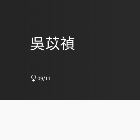
吳苡禎
09/11