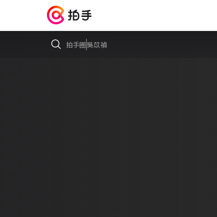
拍手圈
吳苡禎