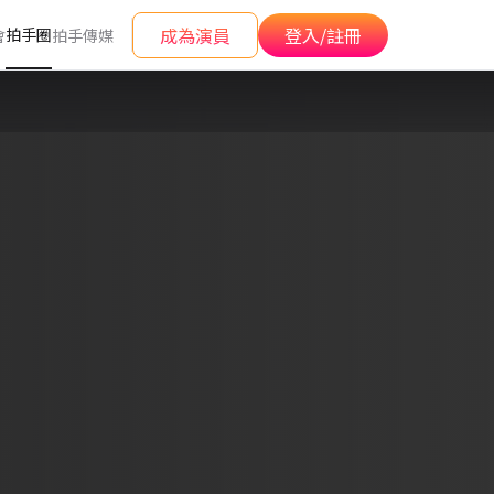
成為演員
登入/註冊
拍手圈
會
拍手傳媒