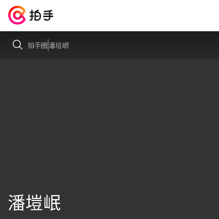
拍手圈
潘塏岷
潘塏岷