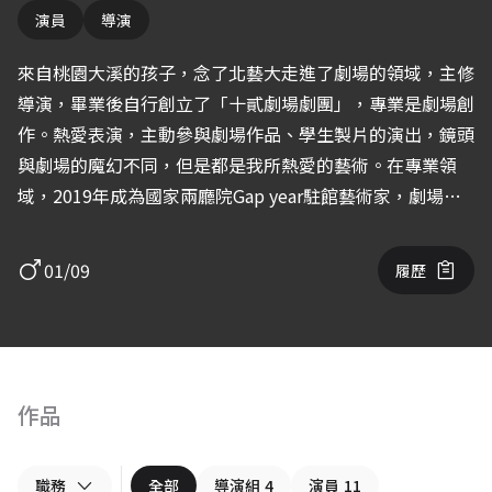
演員
導演
來自桃園大溪的孩子，念了北藝大走進了劇場的領域，主修
導演，畢業後自行創立了「十貳劇場劇團」，專業是劇場創
作。熱愛表演，主動參與劇場作品、學生製片的演出，鏡頭
與劇場的魔幻不同，但是都是我所熱愛的藝術。在專業領
域，2019年成為國家兩廳院Gap year駐館藝術家，劇場代
表作品為改編經典電影《十二怒漢》的《12》。
01/09
履歷
作品
職務
全部
導演組
4
演員
11