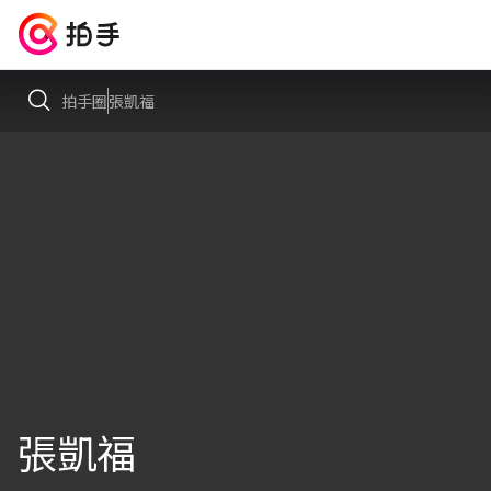
拍手圈
張凱福
張凱福