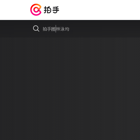
拍手圈
林泳均