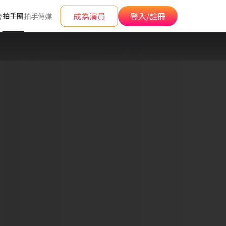
成為演員
登入/註冊
拍手圈
會
拍手傳媒