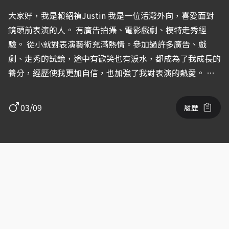
大家好，我是賴紹禎Justin 我是一位活潑外向，喜愛面對
鏡頭前表演的人。 有廣告拍攝、電影戲劇、模特走秀經
驗。 從小就對表演藝術充滿熱情。參加過許多廣告、戲
劇、走秀的試鏡，途中有歡笑也有淚水，都成為了我成長的
養分，經歷使我更加自信，也加強了我對表演的熱愛。 在
大學期間，我進一步拓展了我的演藝技能和經驗。我參加了
校內舞蹈社團，也曾在大學的舞台上參加舞蹈成果發表，使
03/09
履歷
自己更加精進。 在表演方面，我具有很強的表達能力和魅
力。我善於通過表情、動作、聲音等方式來傳達角色的情感
和個性。希望透過擔任不同的角色呈現不一樣的人生。