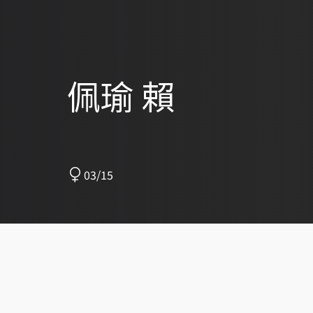
佩瑜 賴
03/15