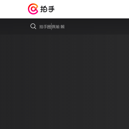
拍手圈
佩瑜 賴