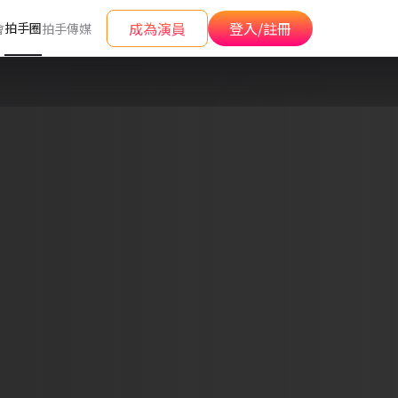
成為演員
登入/註冊
拍手圈
會
拍手傳媒