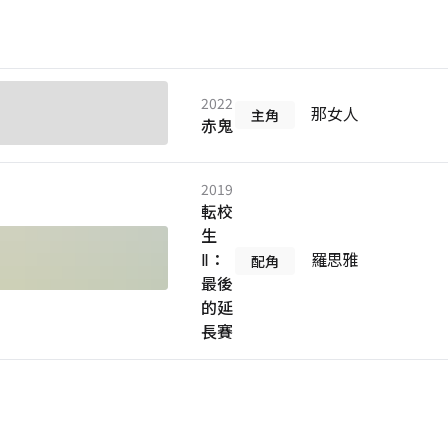
2022
那女人
主角
赤鬼
2019
転校
生
Ⅱ：
羅思雅
配角
最後
的延
長賽