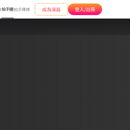
成為演員
登入/註冊
拍手圈
會
拍手傳媒