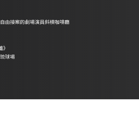
自由接案的劇場演員斜槓咖啡廳
離》
小琉球場