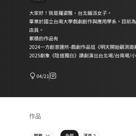
大家好！我是羅姿雅，台北貓派女子。
畢業於國立台南大學戲劇創作與應用學系。目前為
店員。
累積的作品有
2024一方創意匯所-戲劇作品班《明天開始觀測距
2025劇象《陰道獨白》讀劇演出台北場/台南場/
04/21
作品
職務
全部
演員
2