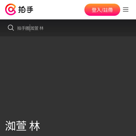
登入/註冊
拍手圈
洳萱 林
洳萱 林