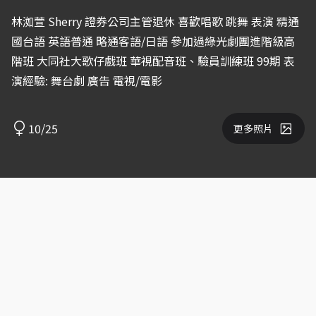
林洳萱 Sherry 證券公司主管退休 喜歡唱歌 跳舞 表演 精通
國台語 英語普通 略通客語/日語 參加過綠光劇團進階級高
階班 大同社大歌仔戲班 華視配音班、驗員訓練班 99期 表
演經驗: 舞台劇 廣告 電視/電影
10/25
更多照片