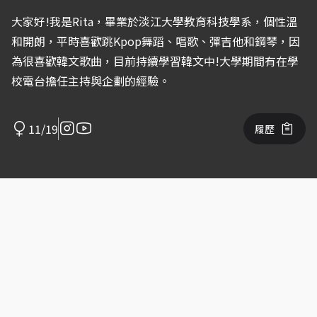
大家好!我是Rita，畢業於淡江大學教育科技學系，個性溫
和開朗，平時喜歡跳Kpop舞蹈、唱歌、彈吉他和鋼琴，因
為很喜歡韓文歌曲，目前持續學習韓文中!大學期間有在學
校電台擔任主持與企劃的經驗。
11/19
履歷