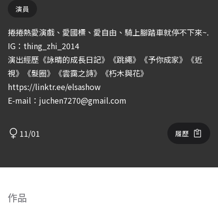
演員
捲捲熱愛演戲、愛國標、愛自由、騎上腳踏車就停不下來~.
IG：thing_zhi_2014
演出經歷《詠晴的成長日記》《跳繩》《予你成家》《近
視》《髮圈》《雲靄之詩》《朽木與花》
https://linktr.ee/elsashow
E-mail：juchen7270@gmail.com
11/01
履歷
作品