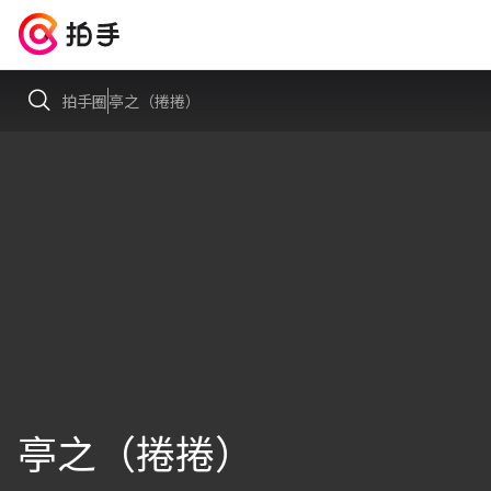
拍手圈
亭之（捲捲）
亭之（捲捲）