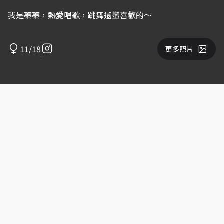
我是蓁蓁，熱愛唱歌，跳舞還蠻喜歡的～
11/18
更多照片