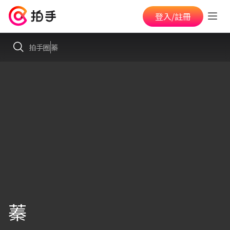
登入/註冊
拍手圈
蓁
蓁