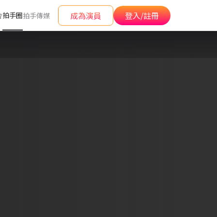
成為演員
登入/註冊
拍手圈
會
拍手傳媒