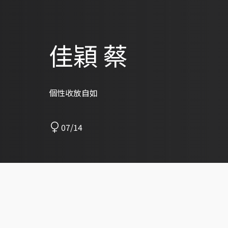
佳穎 蔡
個性收放自如
07/14