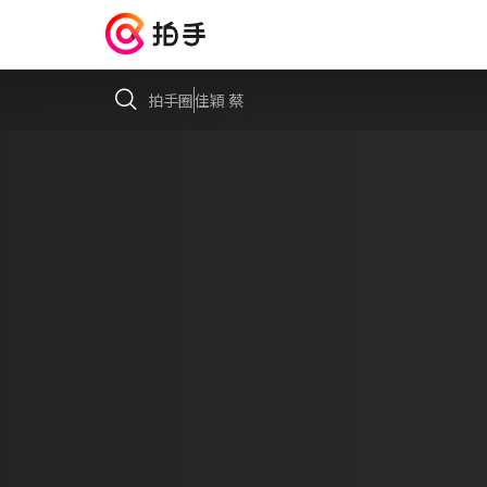
拍手圈
佳穎 蔡