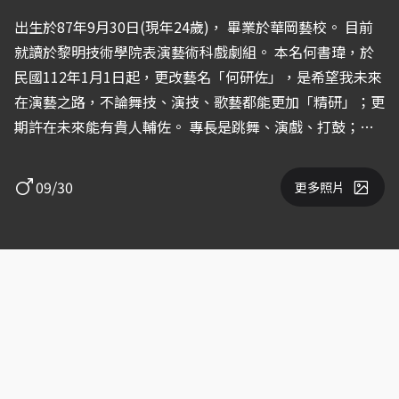
出生於87年9月30日(現年24歲)， 畢業於華岡藝校。 目前
就讀於黎明技術學院表演藝術科戲劇組。 本名何書瑋，於
民國112年1月1日起，更改藝名「何研佐」，是希望我未來
在演藝之路，不論舞技、演技、歌藝都能更加「精研」；更
期許在未來能有貴人輔佐。 專長是跳舞、演戲、打鼓；興
趣是唱歌、主持。 曾於2022年參加選秀節目「原子少
年」，雖不幸未能成團，但仍懷有表演夢。 也曾參與多次
09/30
更多照片
「黎明技術學院」校內演出。