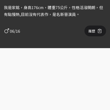
我是家銘，身高176cm，體重75公斤，性格活潑開朗，但
有點慢熱,目前沒有代表作，是名新晉演員。
06/16
履歷