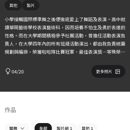
其他
製片
小學接觸國際標準舞之後便徹底愛上了舞蹈及表演。高中就
讀華岡藝術學校表演藝術科，因而培養不怕生及勇於表達的
性格。而在大學期間積極參予社團活動，曾擔任活動表演負
責人，在大學四年內的所有班級活動演出，都由我負責統籌
規劃與編排，榮獲啦啦隊比賽冠軍、最佳表演獎…等殊榮。
畢業後考量現實面所以沒有從事舞蹈相關工作，但對舞蹈的
熱忱依舊存在，一直都有持續進修及學習，希望未來也能將
04/20
更多照片
舞蹈的歡樂帶給更多人。
作品
職務
全部
製片組
1
其他
1