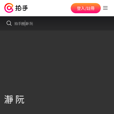
登入/註冊
拍手圈
瀞 阮
瀞 阮