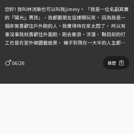
您好! 我叫林洸瑜也可以叫我jimmy。 「我是一位名副其實
的『陽光』男孩」，我都跟朋友這樣開玩笑。 因為我是一
個非常喜歡往戶外跑的人。我覺得待在家太悶了， 所以有
事沒事我就喜歡往外面跑，跑去衝浪、浮潛， 聯目前的打
工也是在室外做園藝造景， 幾乎到現在一大半的人生都在
跟太陽親密接觸，所以被曬得很健康! 另外，我本身對格鬥
非常癡迷，從高中開始我就去學詠春、散打， 甚至自己上
06/26
履歷
網查資料自學泰拳、截拳道、柔道等等。 我熱愛表演，也
喜歡尋求挑戰與刺激。 演出每一個不同的角色對我來說就
是種挑戰。 每一個角色擁有各自不同的的人生背景、個
性， 去調查、猜測、揣摩他們的個性、背景，挑戰成 為一
個跟自己完全不像的另一個他，期望藉由我 的表演使他們
一個個真正的活在這個世界上。