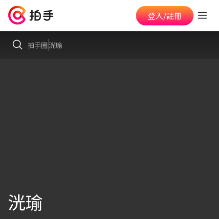
登入/註冊
拍手圈
洸瑜
洸瑜