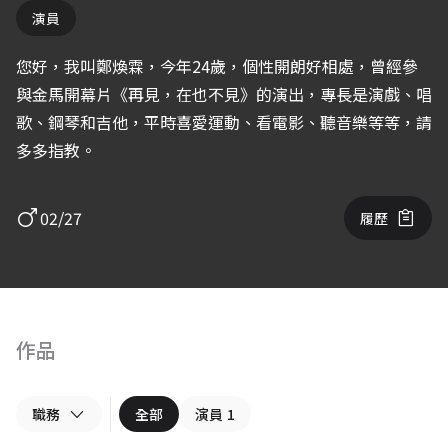
演員
您好，我叫鄭煥霖，今年24歲，個性開朗好相處，曾經參
與金馬開幕片《再見，在也不見》的演出，專長是演戲、唱
歌、鋼琴和吉他，平時喜愛運動、看電影、聽音樂等等，請
多多指教。
02/27
履歷
作品
職務
全部
演員
1