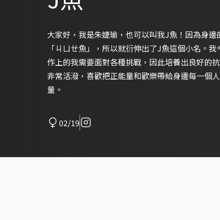
大家好，我是朱婕瑜，也可以叫我J魚！因為身邊
「ㄐㄩㄝ魚」，所以就衍伸出了J魚這個小名。我
作上的我需要面對各種挑戰，因此培養出良好的抗
非常活潑，喜歡把正能量和歡樂帶給身邊每一個人
量。
02/19