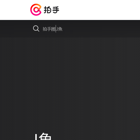
拍手圈
J魚
J魚