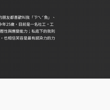
的朋友都喜歡叫我「ㄗㄟˊ魚」、
今年25歲，目前是一名社工。工
壓性與應變能力；私底下的我則
，也相信笑容是最有感染力的力