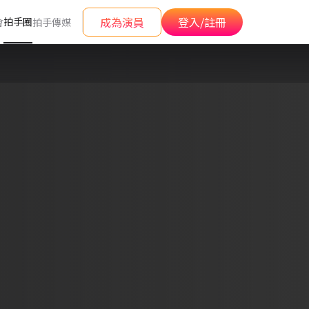
成為演員
登入/註冊
拍手圈
會
拍手傳媒