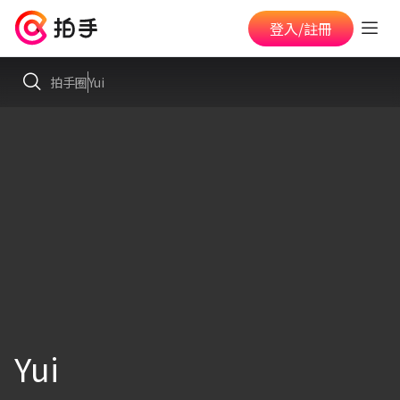
登入/註冊
拍手圈
Yui
Yui