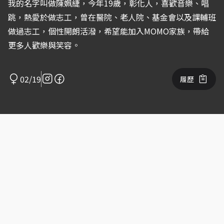
我的名字叫做陳姵緁，今年19歲，彰化人，喜歡音樂、唱
跳，熱愛於做志工，曾在醫院、老人院、基金會以及課輔班
做過志工，個性開朗活潑，希望能加入MOMO家族，帶給
更多人歡樂與笑容。
02/19
履歷