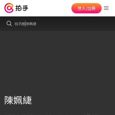
登入/註冊
拍手圈
陳姵緁
陳姵緁