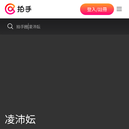
登入/註冊
拍手圈
凌沛妘
凌沛妘