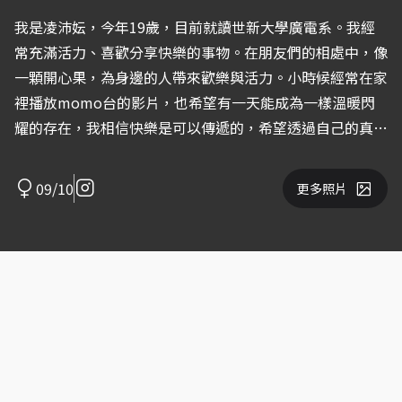
我是凌沛妘，今年19歲，目前就讀世新大學廣電系。我經
常充滿活力、喜歡分享快樂的事物。在朋友們的相處中，像
一顆開心果，為身邊的人帶來歡樂與活力。小時候經常在家
裡播放momo台的影片，也希望有一天能成為一樣溫暖閃
耀的存在，我相信快樂是可以傳遞的，希望透過自己的真
誠、熱情，帶給小朋友更多笑容與勇氣。
09/10
更多照片