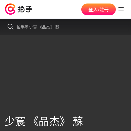
登入/註冊
拍手圈
少䆣 《品杰》 蘇
少䆣 《品杰》 蘇