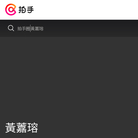
拍手圈
黃䕒瑢
黃䕒瑢