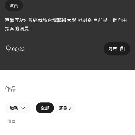
演員
巨蟹座A型 曾經就讀台灣藝術大學 戲劇系 目前是一個自由
接案的演員。
06/23
履歷
作品
職務
全部
演員
3
演員