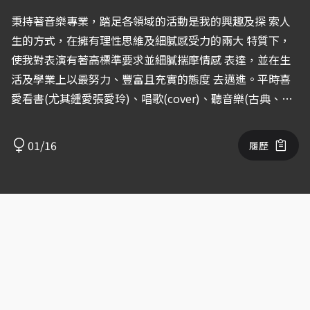
秉持著音樂專業，踏足各領域的活動是我的興趣及探 索人
生的方式，在擁有理性思維及細膩感受力的兩大 特質下，
使我對表演有著高標準要求並細膩揣摩情感 表達，並在生
活及學業上以最努力、豐富且充實的態度 去邁進。平時喜
愛看書(尤其鍾愛張愛玲)、唱歌(cover)、聽音樂(古典、
kpop、jazz、hop-hop)、插花、看電影(喜歡劇情片，亦喜
歡剖析劇情、攝影、傳達意念等)、攝影剪輯(有Youtube頻
01/16
履歷
道：珍珍Jan )等，在音樂以外的專業諸如語文、自媒體、
電影理論及演戲實務上皆有一定程度的涉略及擅長之處，一
直以來朝著多元發展、跨領域學習的方向持續向未來看齊。