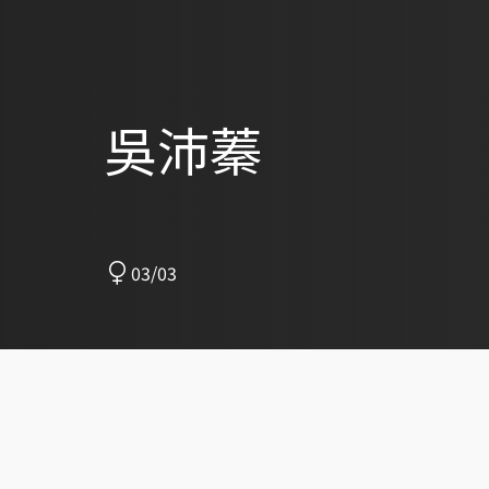
吳沛蓁
03/03