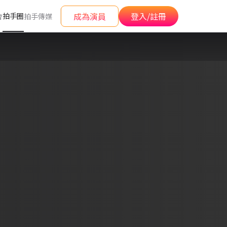
成為演員
登入/註冊
拍手圈
會
拍手傳媒