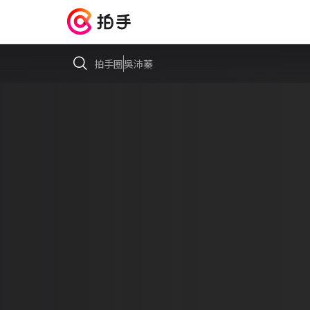
拍手圈
吳沛蓁